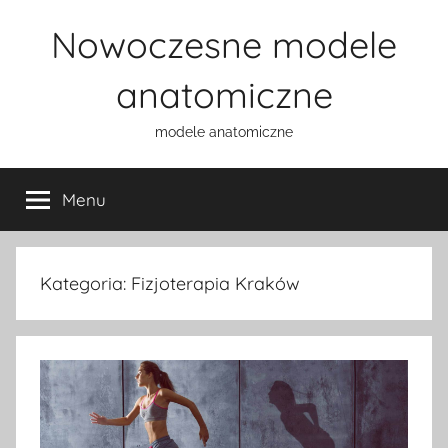
Przejdź
Nowoczesne modele
do
treści
anatomiczne
modele anatomiczne
Menu
Kategoria:
Fizjoterapia Kraków