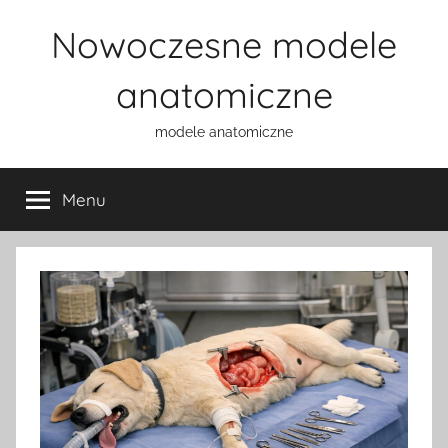
Przejdź
Nowoczesne modele
do
treści
anatomiczne
modele anatomiczne
Menu