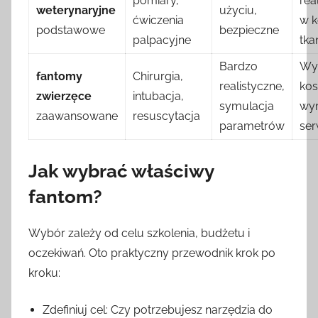
pomiary,
rea
weterynaryjne
użyciu,
ćwiczenia
w k
podstawowe
bezpieczne
palpacyjne
tka
Bardzo
Wy
fantomy
Chirurgia,
realistyczne,
kos
zwierzęce
intubacja,
symulacja
wy
zaawansowane
resuscytacja
parametrów
ser
Jak wybrać właściwy
fantom?
Wybór zależy od celu szkolenia, budżetu i
oczekiwań. Oto praktyczny przewodnik krok po
kroku:
Zdefiniuj cel: Czy potrzebujesz narzędzia do