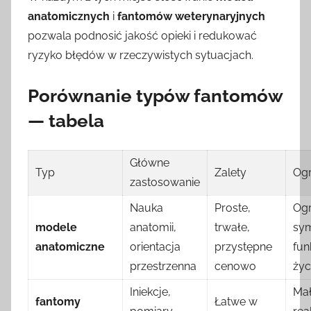
anatomicznych
i
fantomów weterynaryjnych
pozwala podnosić jakość opieki i redukować
ryzyko błędów w rzeczywistych sytuacjach.
Porównanie typów fantomów
— tabela
Główne
Typ
Zalety
Ogr
zastosowanie
Nauka
Proste,
Ogr
modele
anatomii,
trwałe,
sym
anatomiczne
orientacja
przystępne
fun
przestrzenna
cenowo
życ
Iniekcje,
Ma
fantomy
Łatwe w