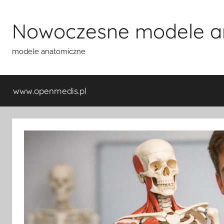
Przejdź
do
Nowoczesne modele a
treści
modele anatomiczne
www.openmedis.pl