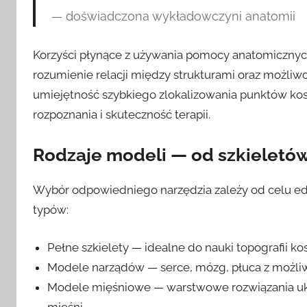
— doświadczona wykładowczyni anatomii
Korzyści płynące z używania pomocy anatomicznych
rozumienie relacji między strukturami oraz możliwo
umiejętność szybkiego zlokalizowania punktów kost
rozpoznania i skuteczność terapii.
Rodzaje modeli — od szkieletó
Wybór odpowiedniego narzędzia zależy od celu ed
typów:
Pełne szkielety — idealne do nauki topografii kost
Modele narządów — serce, mózg, płuca z możliw
Modele mięśniowe — warstwowe rozwiązania uka
mięśni.