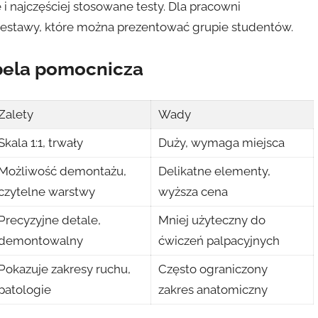
 i najczęściej stosowane testy. Dla pracowni
estawy, które można prezentować grupie studentów.
bela pomocnicza
Zalety
Wady
Skala 1:1, trwały
Duży, wymaga miejsca
Możliwość demontażu,
Delikatne elementy,
czytelne warstwy
wyższa cena
Precyzyjne detale,
Mniej użyteczny do
demontowalny
ćwiczeń palpacyjnych
Pokazuje zakresy ruchu,
Często ograniczony
patologie
zakres anatomiczny