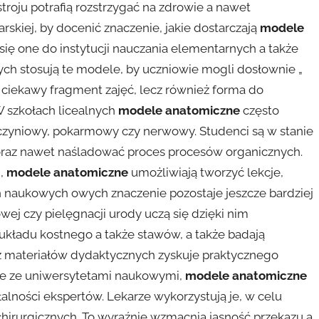
troju potrafią rozstrzygać na zdrowie a nawet
arskiej, by docenić znaczenie, jakie dostarczają
modele
się one do instytucji nauczania elementarnych a także
ych stosują te modele, by uczniowie mogli dosłownie „
ie ciekawy fragment zajęć, lecz również forma do
W szkołach licealnych
modele anatomiczne
często
czyniowy, pokarmowy czy nerwowy. Studenci są w stanie
, oraz nawet naśladować proces procesów organicznych.
i,
modele anatomiczne
umożliwiają tworzyć lekcje,
h naukowych owych znaczenie pozostaje jeszcze bardziej
wej czy pielęgnacji urody uczą się dzięki nim
układu kostnego a także stawów, a także badają
 z materiałów dydaktycznych zyskuje praktycznego
le ze uniwersytetami naukowymi,
modele anatomiczne
alności ekspertów. Lekarze wykorzystują je, w celu
chirurgicznych. To wyraźnie wzmacnia jasność przekazu a