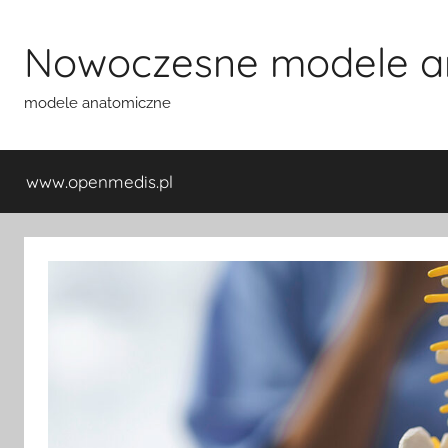
Przejdź
do
Nowoczesne modele a
treści
modele anatomiczne
www.openmedis.pl