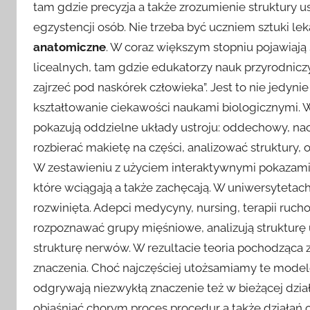
tam gdzie precyzja a także zrozumienie struktury us
egzystencji osób. Nie trzeba być uczniem sztuki lek
anatomiczne
. W coraz większym stopniu pojawiają 
licealnych, tam gdzie edukatorzy nauk przyrodnicz
zajrzeć pod naskórek człowieka”. Jest to nie jedyn
kształtowanie ciekawości naukami biologicznymi. 
pokazują oddzielne układy ustroju: oddechowy, na
rozbierać makietę na części, analizować struktury
W zestawieniu z użyciem interaktywnymi pokazam
które wciągają a także zachęcają. W uniwersytetac
rozwinięta. Adepci medycyny, nursing, terapii rucho
rozpoznawać grupy mięśniowe, analizują strukturę 
strukturę nerwów. W rezultacie teoria pochodząca
znaczenia. Choć najczęściej utożsamiamy te mode
odgrywają niezwykłą znaczenie też w bieżącej dział
objaśniać chorym proces procedur a także działań 