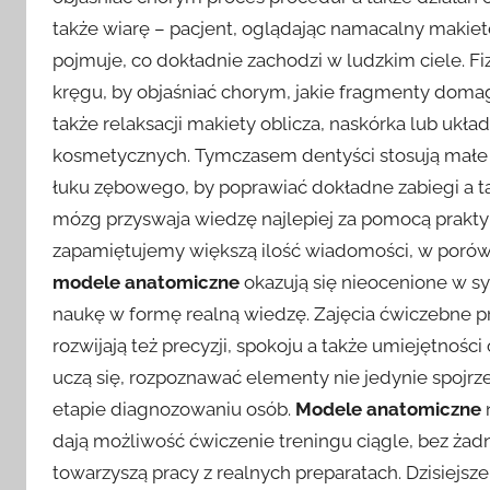
także wiarę – pacjent, oglądając namacalny makiet
pojmuje, co dokładnie zachodzi w ludzkim ciele. Fi
kręgu, by objaśniać chorym, jakie fragmenty domagaj
także relaksacji makiety oblicza, naskórka lub uk
kosmetycznych. Tymczasem dentyści stosują mał
łuku zębowego, by poprawiać dokładne zabiegi a ta
mózg przyswaja wiedzę najlepiej za pomocą prakty
zapamiętujemy większą ilość wiadomości, w porów
modele anatomiczne
okazują się nieocenione w sy
naukę w formę realną wiedzę. Zajęcia ćwiczebne 
rozwijają też precyzji, spokoju a także umiejętności 
uczą się, rozpoznawać elementy nie jedynie spojrze
etapie diagnozowaniu osób.
Modele anatomiczne
dają możliwość ćwiczenie treningu ciągle, bez żad
towarzyszą pracy z realnych preparatach. Dzisiejsz