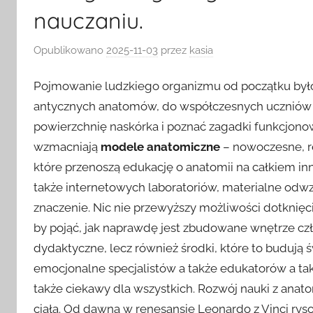
nauczaniu.
Opublikowano
2025-11-03
przez
kasia
Pojmowanie ludzkiego organizmu od początku było
antycznych anatomów, do współczesnych uczniów 
powierzchnię naskórka i poznać zagadki funkcjon
wzmacniają
modele anatomiczne
– nowoczesne, re
które przenoszą edukację o anatomii na całkiem inn
także internetowych laboratoriów, materialne odw
znaczenie. Nic nie przewyższy możliwości dotknięci
by pojąć, jak naprawdę jest zbudowane wnętrze cz
dydaktyczne, lecz również środki, które to budują
emocjonalne specjalistów a także edukatorów a tak
także ciekawy dla wszystkich. Rozwój nauki z anat
ciała. Od dawna w renesansie Leonardo z Vinci ry