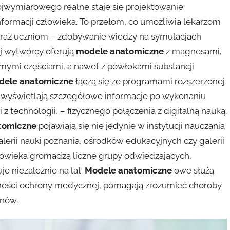
rójwymiarowego realne staje się projektowanie
formacji człowieka. To przełom, co umożliwia lekarzom
 oraz uczniom – zdobywanie wiedzy na symulacjach
j wytwórcy oferują
modele anatomiczne
z magnesami,
mymi częściami, a nawet z powłokami substancji
dele anatomiczne
łączą się ze programami rozszerzonej
ie wyświetlają szczegółowe informacje po wykonaniu
z technologii, – fizycznego połączenia z digitalną nauką.
tomiczne
pojawiają się nie jedynie w instytucji nauczania
lerii nauki poznania, ośrodków edukacyjnych czy galerii
owieka gromadzą liczne grupy odwiedzających,
je niezależnie na lat.
Modele anatomiczne
owe służą
tności ochrony medycznej, pomagają zrozumieć choroby
anów.