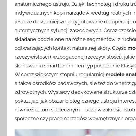
anatomicznego ustroju. Dzięki technologii druku t
indywidualnych kopii narządów według realnych in
jeszcze dokładniejsze przygotowanie do operacji,
autentycznych sytuacji zawodowych. Coraz częście
składane podzielone na różne segmentów, z rucho
odtwarzających kontakt naturalnej skóry. Część
mo
rzeczywistości ( wzbogaconej rzeczywistości), jak
skanowaniu smartfonem. Ten typ połączenie klasyki 
W coraz większym stopniu regularniej
modele ana
a także ośrodków badawczych, ale też do wnętrz ga
zdrowotnych. Wystawy dedykowane strukturze czł
pokazując, jak obszar biologicznego ustroju interesu
również celom społecznym – uczą w zakresie isto
społeczne czy pracę narządów wewnętrznych org