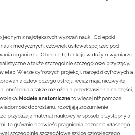
 jednym z największych wyzwań nauki. Od epoki
nauk medycznych, człowiek usiłował spojrzeć pod
owania organizmu. Obecnie tę funkcję w dużym wymiarze
alistyczne a także szczególnie szczegółowe przyrządy,
y etap. W erze cyfrowych projekcji, narzędzi cyfrowych a
zorowania człowieczego ustroju wciąż mają niezwykłą
a, obrócenia a także rozłożenia przedstawienia na części,
łowieka.
Modele anatomiczne
to więcej niż pomoce
 świadomość dobrostanu, rozwijają zrozumienie
że przybliżają materiał naukowy w sposób przystępny a
omii to głównie opowieść pragnienia poznania własnego
sował szczególnie szczegółowe szkice człowieczego