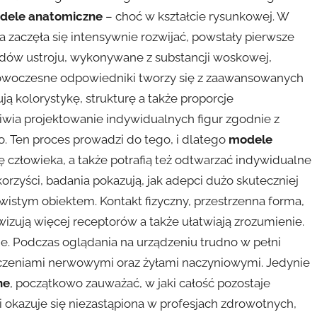
dele anatomiczne
– choć w kształcie rysunkowej. W
 zaczęła się intensywnie rozwijać, powstały pierwsze
dów ustroju, wykonywane z substancji woskowej,
nowoczesne odpowiedniki tworzy się z zaawansowanych
ją kolorystykę, strukturę a także proporcje
iwia projektowanie indywidualnych figur zgodnie z
 Ten proces prowadzi do tego, i dlatego
modele
 człowieka, a także potrafią też odtwarzać indywidualne
orzyści, badania pokazują, jak adepci dużo skuteczniej
ywistym obiektem. Kontakt fizyczny, przestrzenna forma,
wizują więcej receptorów a także ułatwiają zrozumienie.
e. Podczas oglądania na urządzeniu trudno w pełni
ączeniami nerwowymi oraz żyłami naczyniowymi. Jedynie
ne
, początkowo zauważać, w jaki całość pozostaje
 okazuje się niezastąpiona w profesjach zdrowotnych,