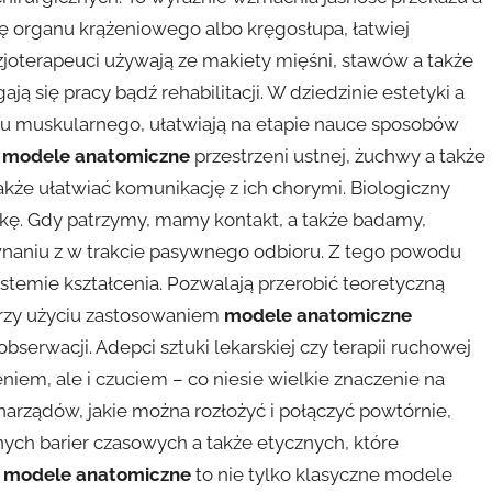
ę organu krążeniowego albo kręgosłupa, łatwiej
zjoterapeuci używają ze makiety mięśni, stawów a także
ą się pracy bądź rehabilitacji. W dziedzinie estetyki a
ładu muskularnego, ułatwiają na etapie nauce sposobów
e
modele anatomiczne
przestrzeni ustnej, żuchwy a także
kże ułatwiać komunikację z ich chorymi. Biologiczny
kę. Gdy patrzymy, mamy kontakt, a także badamy,
naniu z w trakcie pasywnego odbioru. Z tego powodu
stemie kształcenia. Pozwalają przerobić teoretyczną
przy użyciu zastosowaniem
modele anatomiczne
obserwacji. Adepci sztuki lekarskiej czy terapii ruchowej
niem, ale i czuciem – co niesie wielkie znaczenie na
narządów, jakie można rozłożyć i połączyć powtórnie,
nych barier czasowych a także etycznych, które
e
modele anatomiczne
to nie tylko klasyczne modele