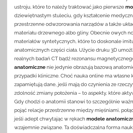
ustroju, które to należy traktować jako pierwsze
mo
dziewiętnastym stuleciu, gdy kształcenie medyczna
przestrzenne odwzorowania narządów a także ukła
materiału drzewnego albo gliny. Obecnie owych 
materiałów syntetycznych, które to doskonale imitu
anatomicznych części ciała. Użycie druku 3D umożl
realnych badań CT bądź rezonansu magnetycznego.
anatomiczne
nie jedynie obrazują bazową anatomię
przypadki kliniczne. Choć nauka online ma własne k
zapamiętują dane, jeśli mają do czynienia ze rzecz
zdolność zmiany położenia – to aspekty, które akty
Gdy chodzi o anatomii stanowi to szczególnie ważn
pojąć relacje przestrzenne między mięśniami, poł
jeśli adept chwytając w rękach
modele anatomicz
wzajemnie związane. Ta doświadczalna forma nauki