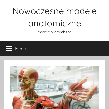
Przejdź
Nowoczesne modele
do
treści
anatomiczne
modele anatomiczne
Menu