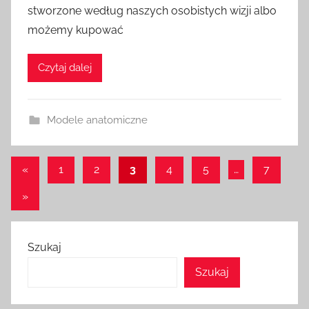
stworzone według naszych osobistych wizji albo
możemy kupować
Czytaj dalej
Modele anatomiczne
Stronicowanie
Poprzednie
«
1
2
3
4
5
…
7
wpisy
wpisów
Następne
»
wpisy
Szukaj
Szukaj