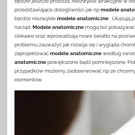
będzie jeszcze prostsza. Niezwykle atrakcyjne w ost
przedstawiające dolegliwości jak np
modele anato
bardzo niezwykłe
modele anatomiczne
. Ukazują 
narząd.
Modele anatomiczne
mogą też pokazywać tę
ciekawe oraz wprowadzają nowe światło na poznawan
problemu zauważyć jak rozwija się i wygląda choro
zaprojektować
modele anatomiczne
według swoi
anatomiczne
powiększone bądź pomniejszone. Potr
przypadków możemy zaobserwować np ze chcem
elementów.