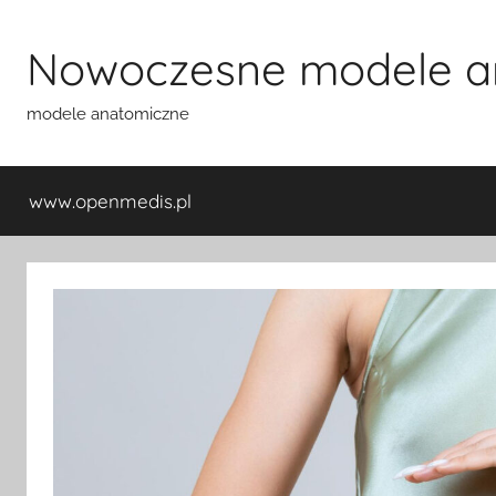
Przejdź
do
Nowoczesne modele a
treści
modele anatomiczne
www.openmedis.pl