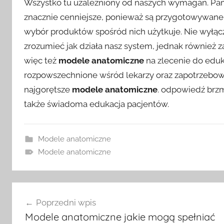
Wszystko tu uzależniony od naszych wymagań. Pam
znacznie cenniejsze, ponieważ są przygotowywane 
wybór produktów spośród nich użytkuje. Nie wyłąc
zrozumieć jak działa nasz system, jednak również 
więc też
modele anatomiczne
na zlecenie do eduk
rozpowszechnione wśród lekarzy oraz zapotrzebowan
najgorętsze
modele anatomiczne
. odpowiedź brzm
także świadoma edukacja pacjentów.
Modele anatomiczne
Modele anatomiczne
Nawigacja
Poprzedni wpis
wpisu
Modele anatomiczne jakie mogą spełniać