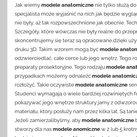
Jak wiemy
modele anatomiczne
nie tylko służą do
specjalista może wyjaśnić na nich jak będzie wyglą
nie były, aż tak rozpowszechnione jak obecnie. Tec
Szczegóły, które wówczas nie były realne do prze
skoncentrujemy się teraz są opracowane,dzięki uży
druku 3D. Takim wzorem mogą być
modele anato
odzwierciedlać, całe cerce lub jego wnętrz. Tego r
preparaty prosektoryjne. Tego rodzaju
modele ana
przypadkach możemy odnaleźć
modele anatomic
rozłożyć. Takie oczywiste
modele anatomiczne
ser
Studenci wymagają o wiele bardziej rozwiniętych f
pokazywać jego wnętrze struktury jamy z odwzor
materiału, który posłuży nam przez kilka lat. Są tani
Jeżeli zamierzalibyśmy, aby
modele anatomiczne
b
stworzy dla nas
modele anomiczne
w 2 lub 5 krot