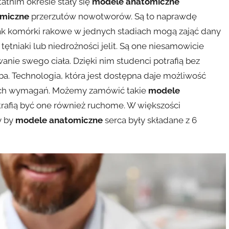
atnim okresie stały się
modele anatomiczne
miczne
przerzutów nowotworów. Są to naprawdę
jak komórki rakowe w jednych stadiach mogą zająć dany
tniaki lub niedrożności jelit. Są one niesamowicie
ie swego ciała. Dzięki nim studenci potrafią bez
ba. Technologia, która jest dostępna daje możliwość
ch wymagań. Możemy zamówić takie
modele
afią być one również ruchome. W większości
y by
modele anatomiczne
serca były składane z 6