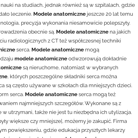
 nauki na studiach, jednak również są w szpitalach, gdzie
dało leczenie.
Modele anatomiczne
jeszcze 20 lat temu
hnologia, precyzja wykonania niesamowicie polepszyły.
prowadzenia obecnie są.
Modele anatomiczne
na jakich
ciu radiologicznych z CT też współczesnej techniki
miczne
serca.
Modele anatomiczne
mogą
odzaju
modele anatomiczne
odwzorowują dokładnie
tomiczne
są nieruchome, natomiast w wybranych
zne
, których poszczególne składniki serca można
ca są często używane w szkołach dla mniejszych dzieci.
orm serca.
Modele anatomiczne
serca mogą też
owaniem najmniejszych szczegółów. Wykonane są z
e w utrzymani, także nie jest tu niezbędna ich utylizacja.
yły większe czy mniejsze|, możemy je zakupić. Firma
nym powiększeniu, gdzie edukacja przyszłych lekarzy